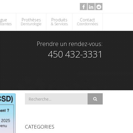
ogue
Prothèses
Produits
Contact
récentes
Denturologie
& Services
Coordonnées
Prendre un rendez-vous:
450 432-3331
CATEGORIES