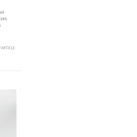
ous
èses
u
L'ARTICLE