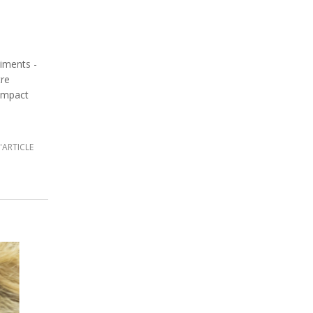
liments -
tre
’impact
L'ARTICLE