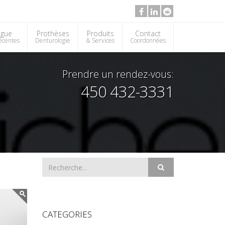
ogue
Prothèses
Produits
Contact
récentes
Denturologie
& Services
Coordonnées
Prendre un rendez-vous:
450 432-3331
CATEGORIES